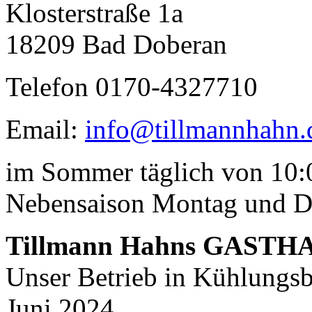
Klosterstraße 1a
18209 Bad Doberan
Telefon 0170-4327710
Email:
info@tillmannhahn.
Geheimnisse, die
keine sind.
im Sommer täglich von 10:0
Ein Potpourri professioneller Rezepte.
Für Liebhaber der einfachen und
regionalen Küche. Nachkochbar, aber
Nebensaison Montag und D
immer mit der besonderen Note.
Tillmann Hahns GASTH
Unser Betrieb in Kühlungsbo
Juni 2024.