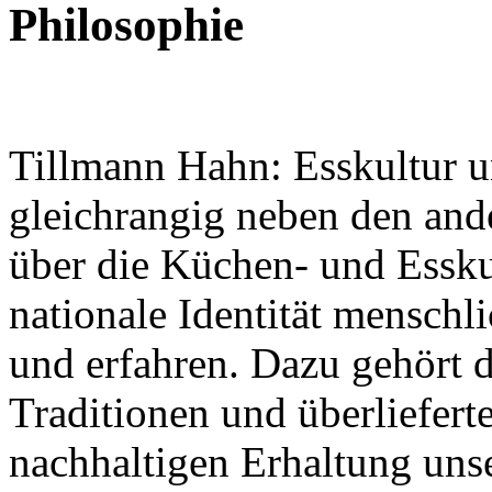
Philosophie
Tillmann Hahn: Esskultur u
gleichrangig neben den and
Nachhaltigkeit ist
über die Küchen- und Esskul
mir wichtig.
Modernes Kochen mit dem Blick für
Regionalität, Frische und
nationale Identität menschl
Wirtschaftlichkeit.
und erfahren. Dazu gehört d
Traditionen und überliefer
nachhaltigen Erhaltung unser