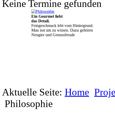
Keine Termine gefunden
Ein Gourmet liebt
das Detail.
Feingeschmack lebt vom Hintergrund.
Man isst um zu wissen. Dazu gehören
Neugier und Genussfreude
Aktuelle Seite:
Geheimnisse, die
Home
Proj
keine sind.
Ein Potpourri professioneller Rezepte.
Philosophie
Für Liebhaber der einfachen und
regionalen Küche. Nachkochbar, aber
immer mit der besonderen Note.