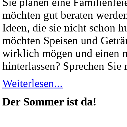
Sie planen eine Familienfei
möchten gut beraten werden
Ideen, die sie nicht schon 
möchten Speisen und Geträn
Die Suche nach
dem Neuen.
wirklich mögen und einen n
Austausch führt zur Inspiration. Neues
ist das Ergebnis ständigen Probierens.
Die Liste unserer Rezepte für jede
hinterlassen? Sprechen Sie 
Gelegenheit und Geschmack ist lang.
Weiterlesen...
Der Sommer ist da!
Geheimnisse, die