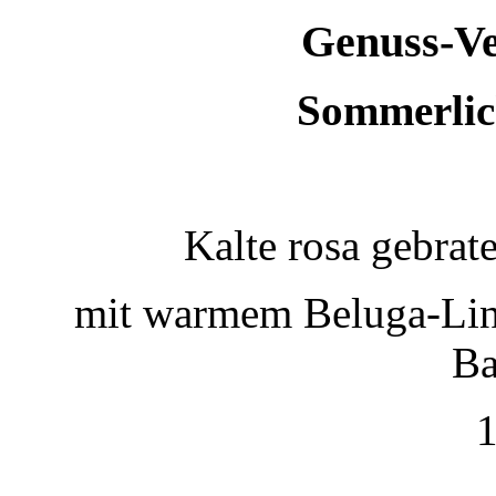
keine sind.
Genuss-V
Ein Potpourrie professioneller Rezepte.
Für Liebhaber der einfachen und
regionalen Küche. Nachkochbar,
immer mit der besonderen Note.
Sommerlich
Kalte rosa gebrat
mit warmem Beluga-Lins
Ba
1