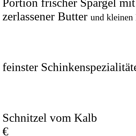
Portion frischer Spargel mi
zerlassener Butter
und kle
dazu ein
feinster Schinkens
dazu 
Schnitzel v
€