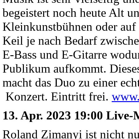
begeistert noch heute Alt u
Kleinkunstbühnen oder auf
Keil je nach Bedarf zwische
Die Suche nach
dem Neuen.
E-Bass und E-Gitarre wodu
Austausch führt zur Inspiration. Neues
ist das Ergebnis ständigen Probierens.
Publikum aufkommt. Dieses
Die Liste unserer Rezepte für jede
Gelegenheit und Geschmack ist lang.
macht das Duo zu einer ec
Konzert. Eintritt frei.
www.s
13. Apr. 2023 19:00 Live-
Roland Zimanyi ist nicht nu
Geheimnisse, die