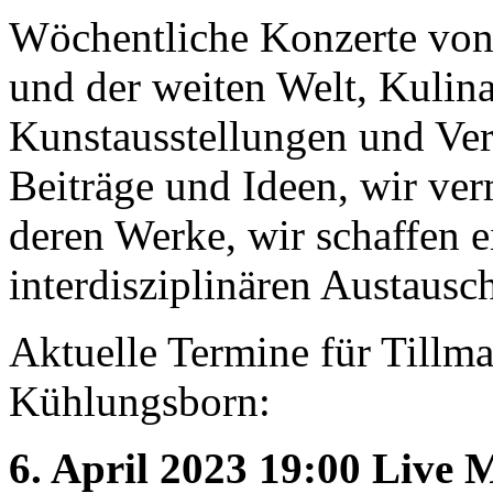
Wöchentliche Konzerte von
und der weiten Welt, Kulina
Kunstausstellungen und Vern
Geheimnisse, die
Beiträge und Ideen, wir ver
keine sind.
Ein Potpourri professioneller Rezepte.
Für Liebhaber der einfachen und
deren Werke, wir schaffen 
regionalen Küche. Nachkochbar, aber
immer mit der besonderen Note.
interdisziplinären Austausc
Aktuelle Termine für Tillm
Kühlungsborn:
6. April 2023 19:00 Live 
Gute Küche fällt