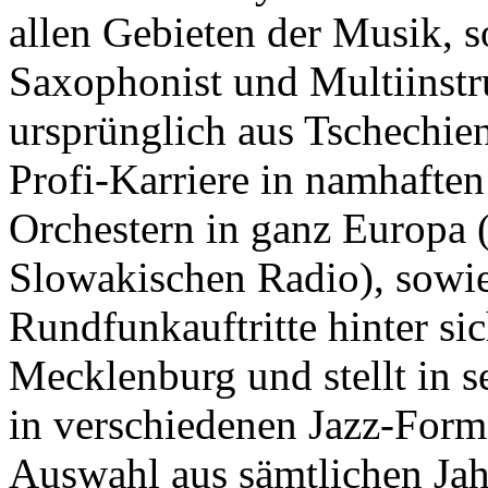
keine sind.
allen Gebieten der Musik, s
Ein Potpourrie professioneller Rezepte.
Für Liebhaber der einfachen und
Saxophonist und Multiinstr
regionalen Küche. Nachkochbar,
immer mit der besonderen Note.
ursprünglich aus Tschechien
Profi-Karriere in namhafte
Orchestern in ganz Europa (
Slowakischen Radio), sowie
Rundfunkauftritte hinter sic
Mecklenburg und stellt in 
in verschiedenen Jazz-Form
Auswahl aus sämtlichen Jahr