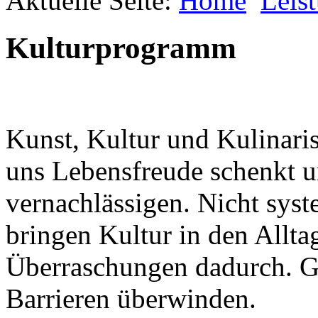
Aktuelle Seite:
Home
Leis
keine sind.
Ein Potpourri professioneller Rezepte.
Für Liebhaber der einfachen und
Kulturprogramm
regionalen Küche. Nachkochbar, aber
immer mit der besonderen Note.
Kunst, Kultur und Kulinaris
uns Lebensfreude schenkt u
vernachlässigen. Nicht sys
Nachhaltigkeit ist
bringen Kultur in den Allta
mir wichtig.
Modernes Kochen mit dem Blick für
Regionalität, Frische und
Überraschungen dadurch. G
Wirtschaftlichkeit.
Barrieren überwinden.