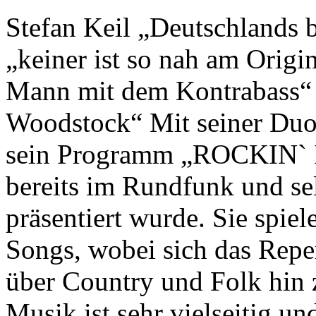
auch auf.
Stefan Keil „Deutschlands be
Unzählige Interviews,
Veröffentlichungen in Print- und
Internetmedien zeigen das große
„keiner ist so nah am Origin
Interesse an anspruchsvoller Küche.
Mann mit dem Kontrabass“ 
Woodstock“ Mit seiner Duop
sein Programm „ROCKIN`
bereits im Rundfunk und se
Geheimnisse, die
präsentiert wurde. Sie spie
keine sind.
Ein Potpourri professioneller Rezepte.
Songs, wobei sich das Repe
Für Liebhaber der einfachen und
regionalen Küche. Nachkochbar, aber
immer mit der besonderen Note.
über Country und Folk hin
Musik ist sehr vielseitig und