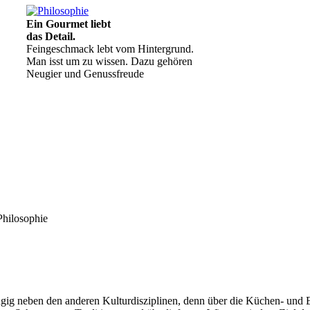
Ein Gourmet liebt
das Detail.
Feingeschmack lebt vom Hintergrund.
Man isst um zu wissen. Dazu gehören
Neugier und Genussfreude
Philosophie
Geheimnisse, die
keine sind.
Ein Potpourri professioneller Rezepte.
Für Liebhaber der einfachen und
regionalen Küche. Nachkochbar, aber
immer mit der besonderen Note.
ig neben den anderen Kulturdisziplinen, denn über die Küchen- und Ess