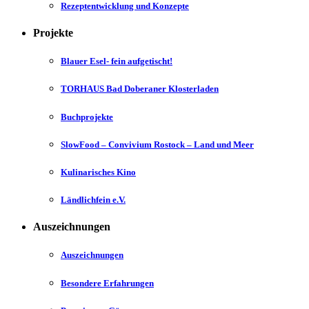
Rezeptentwicklung und Konzepte
Projekte
Blauer Esel- fein aufgetischt!
TORHAUS Bad Doberaner Klosterladen
Buchprojekte
SlowFood – Convivium Rostock – Land und Meer
Kulinarisches Kino
Ländlichfein e.V.
Auszeichnungen
Auszeichnungen
Besondere Erfahrungen