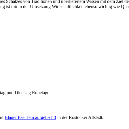
es Schatzes von Traditionen und überliefertem Wissen mit dem Ziel der 
g ist mir in der Umsetzung Wirtschaftlichkeit ebenso wichtig wie Qual
Nachhaltigkeit ist
mir wichtig.
Modernes Kochen mit dem Blick für
Regionalität, Frische und
Wirtschaftlichkeit.
ntag und Dienstag Ruhetage
ant
Blauer Esel-fein aufgetischt!
in der Rostocker Altstadt.