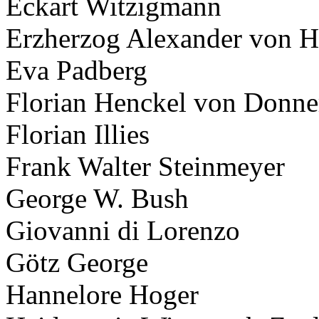
Eckart Witzigmann
Erzherzog Alexander von H
Eva Padberg
Florian Henckel von Donn
Geheimnisse, die
Florian Illies
keine sind.
Ein Potpourrie professioneller Rezepte.
Frank Walter Steinmeyer
Für Liebhaber der einfachen und
regionalen Küche. Nachkochbar,
immer mit der besonderen Note.
George W. Bush
Giovanni di Lorenzo
Götz George
Hannelore Hoger