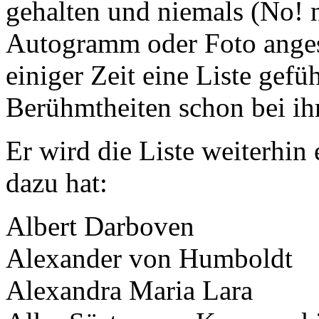
gehalten und niemals (No! 
Nachhaltigkeit ist
Autogramm oder Foto anges
mir wichtig.
Modernes Kochen mit dem Blick für
Regionalität, Frische und
einiger Zeit eine Liste gefü
Wirtschaftlichkeit.
Berühmtheiten schon bei i
Er wird die Liste weiterhin
dazu hat:
Albert Darboven
Geheimnisse, die
keine sind.
Alexander von Humboldt
Ein Potpourri professioneller Rezepte.
Für Liebhaber der einfachen und
regionalen Küche. Nachkochbar, aber
Alexandra Maria Lara
immer mit der besonderen Note.