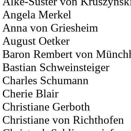
Alke-Süster von Kruszynsk
Angela Merkel
Anna von Griesheim
August Oetker
Gute Küche fällt
Baron Rembert von Münch
auch auf.
Unzählige Interviews,
Bastian Schweinsteiger
Veröffentlichungen in Print- und
Internetmedien zeigen das große
Interesse an anspruchsvoller Küche.
Charles Schumann
Cherie Blair
Christiane Gerboth
Christiane von Richthofen