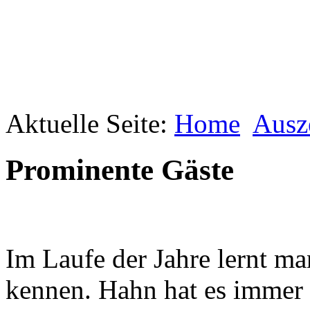
Aktuelle Seite:
Geheimnisse, die
Home
Ausz
keine sind.
Ein Potpourri professioneller Rezepte.
Für Liebhaber der einfachen und
Prominente Gäste
regionalen Küche. Nachkochbar, aber
immer mit der besonderen Note.
Im Laufe der Jahre lernt m
kennen. Hahn hat es immer 