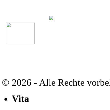
Geheimnisse, die
keine sind.
Ein Potpourrie professioneller Rezepte.
Für Liebhaber der einfachen und
regionalen Küche. Nachkochbar,
immer mit der besonderen Note.
© 2026 - Alle Rechte vorbe
Vita