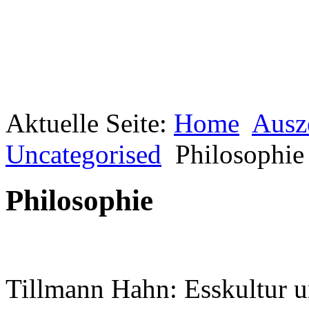
Aktuelle Seite:
Geheimnisse, die
Home
Ausz
keine sind.
Ein Potpourri professioneller Rezepte.
Uncategorised
Philosophie
Für Liebhaber der einfachen und
regionalen Küche. Nachkochbar, aber
immer mit der besonderen Note.
Philosophie
Tillmann Hahn: Esskultur u