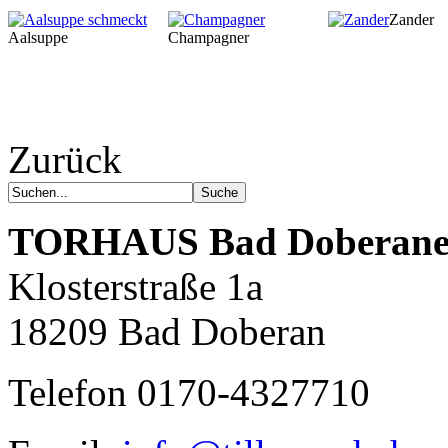
Zander
Aalsuppe
Champagner
Zurück
Gute Küche fällt
auch auf.
Unzählige Interviews,
Veröffentlichungen in Print- und
TORHAUS
Bad Doberane
Internetmedien zeigen das große
Interesse an anspruchsvoller Küche.
Klosterstraße 1a
18209 Bad Doberan
Telefon 0170-4327710