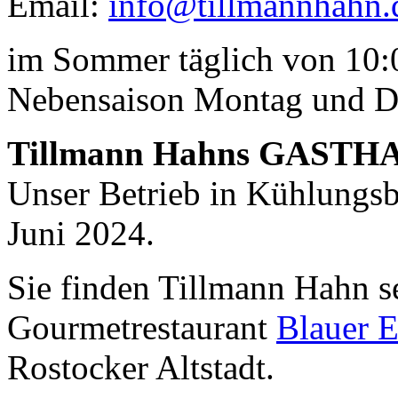
Email:
info@tillmannhahn.
Geheimnisse, die
keine sind.
im Sommer täglich von 10:0
Ein Potpourri professioneller Rezepte.
Für Liebhaber der einfachen und
regionalen Küche. Nachkochbar, aber
Nebensaison Montag und D
immer mit der besonderen Note.
Tillmann Hahns GASTH
Unser Betrieb in Kühlungsbo
Juni 2024.
Sie finden Tillmann Hahn s
Die Suche nach
dem Neuen.
Gourmetrestaurant
Blauer E
Austausch führt zur Inspiration. Neues
ist das Ergebnis ständigen Probierens.
Die Liste unserer Rezepte für jede
Rostocker Altstadt.
Gelegenheit und Geschmack ist lang.