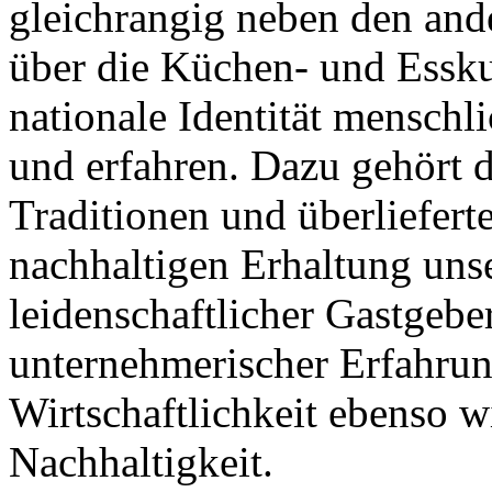
gleichrangig neben den and
Nachhaltigkeit ist
über die Küchen- und Esskul
mir wichtig.
Modernes Kochen mit dem Blick für
Regionalität, Frische und
nationale Identität menschl
Wirtschaftlichkeit.
und erfahren. Dazu gehört d
Traditionen und überliefer
nachhaltigen Erhaltung unser
leidenschaftlicher Gastgeb
unternehmerischer Erfahrun
Geheimnisse, die
keine sind.
Ein Potpourri professioneller Rezepte.
Wirtschaftlichkeit ebenso w
Für Liebhaber der einfachen und
regionalen Küche. Nachkochbar, aber
Nachhaltigkeit.
immer mit der besonderen Note.