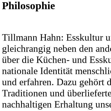
Philosophie
Tillmann Hahn: Esskultur u
gleichrangig neben den and
Nachhaltigkeit ist
über die Küchen- und Esskul
mir wichtig.
Modernes Kochen mit dem Blick für
Regionalität, Frische und
nationale Identität menschl
Wirtschaftlichkeit.
und erfahren. Dazu gehört d
Traditionen und überliefer
nachhaltigen Erhaltung unser