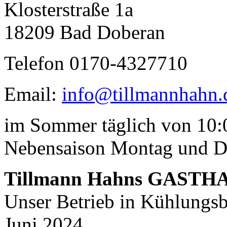
Klosterstraße 1a
18209 Bad Doberan
Telefon 0170-4327710
Email:
info@tillmannhahn.
Geheimnisse, die
keine sind.
im Sommer täglich von 10:0
Ein Potpourri professioneller Rezepte.
Für Liebhaber der einfachen und
regionalen Küche. Nachkochbar, aber
Nebensaison Montag und D
immer mit der besonderen Note.
Tillmann Hahns GASTH
Unser Betrieb in Kühlungsbo
Juni 2024.