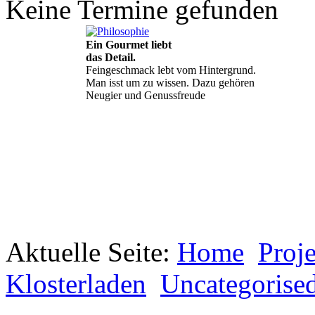
Keine Termine gefunden
Ein Gourmet liebt
das Detail.
Feingeschmack lebt vom Hintergrund.
Man isst um zu wissen. Dazu gehören
Neugier und Genussfreude
Aktuelle Seite:
Geheimnisse, die
Home
Proj
keine sind.
Ein Potpourri professioneller Rezepte.
Klosterladen
Uncategorise
Für Liebhaber der einfachen und
regionalen Küche. Nachkochbar, aber
immer mit der besonderen Note.