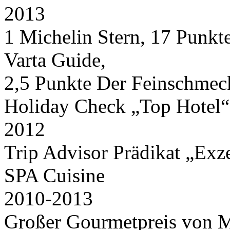
2013
Nachhaltigkeit ist
mir wichtig.
1 Michelin Stern, 17 Punkt
Modernes Kochen mit dem Blick für
Regionalität, Frische und
Varta Guide,
Wirtschaftlichkeit.
2,5 Punkte Der Feinschmeck
Holiday Check „Top Hotel“
2012
Trip Advisor Prädikat „Exze
Geheimnisse, die
SPA Cuisine
keine sind.
Ein Potpourri professioneller Rezepte.
Für Liebhaber der einfachen und
2010-2013
regionalen Küche. Nachkochbar, aber
immer mit der besonderen Note.
Großer Gourmetpreis von 