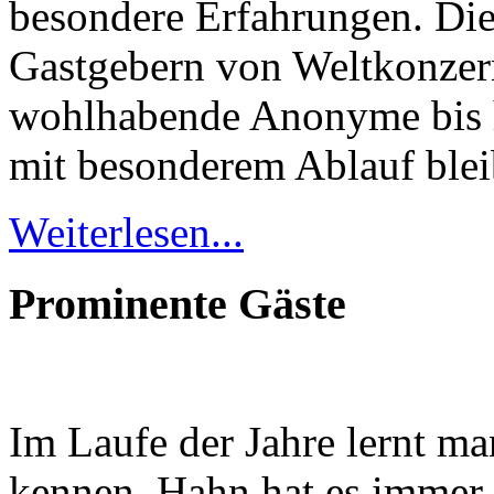
besondere Erfahrungen. Die 
Gastgebern von Weltkonzer
wohlhabende Anonyme bis h
mit besonderem Ablauf blei
Geheimnisse, die
keine sind.
Weiterlesen...
Ein Potpourrie professioneller Rezepte.
Für Liebhaber der einfachen und
regionalen Küche. Nachkochbar,
Prominente Gäste
immer mit der besonderen Note.
Im Laufe der Jahre lernt m
kennen. Hahn hat es immer 