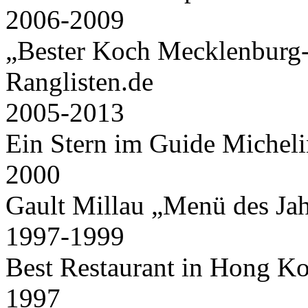
2006-2009
„Bester Koch Mecklenburg-
Ranglisten.de
2005-2013
Gute Küche fällt
auch auf.
Ein Stern im Guide Micheli
Unzählige Interviews,
Veröffentlichungen in Print- und
2000
Internetmedien zeigen das große
Interesse an anspruchsvoller Küche.
Gault Millau „Menü des Jah
1997-1999
Best Restaurant in Hong K
1997