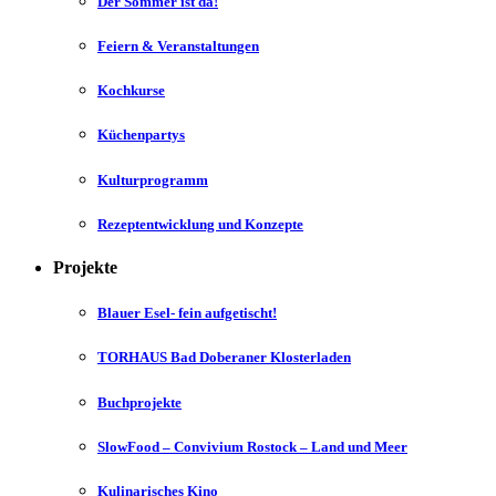
Der Sommer ist da!
Feiern & Veranstaltungen
Kochkurse
Küchenpartys
Kulturprogramm
Rezeptentwicklung und Konzepte
Projekte
Blauer Esel- fein aufgetischt!
TORHAUS Bad Doberaner Klosterladen
Buchprojekte
SlowFood – Convivium Rostock – Land und Meer
Kulinarisches Kino