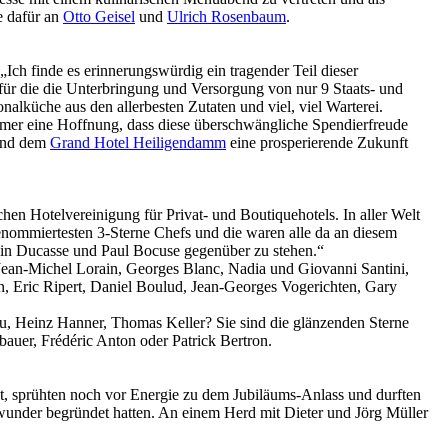
e dafür an
Otto Geisel
und
Ulrich Rosenbaum
.
„Ich finde es erinnerungswürdig ein tragender Teil dieser
 für die die Unterbringung und Versorgung von nur 9 Staats- und
alküche aus den allerbesten Zutaten und viel, viel Warterei.
mmer eine Hoffnung, dass diese überschwängliche Spendierfreude
 und dem
Grand Hotel Heiligendamm
eine prosperierende Zukunft
chen Hotelvereinigung für Privat- und Boutiquehotels. In aller Welt
renommiertesten 3-Sterne Chefs und die waren alle da an diesem
in Ducasse und Paul Bocuse gegenüber zu stehen.“
Jean-Michel Lorain, Georges Blanc, Nadia und Giovanni Santini,
, Eric Ripert, Daniel Boulud, Jean-Georges Vogerichten, Gary
u, Heinz Hanner, Thomas Keller? Sie sind die glänzenden Sterne
auer, Frédéric Anton oder Patrick Bertron.
ht, sprühten noch vor Energie zu dem Jubiläums-Anlass und durften
wunder begründet hatten. An einem Herd mit Dieter und Jörg Müller