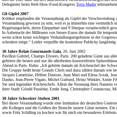
Delegierter beim Welt-Slow-Food-Kongress
Terra Madre
teilzunehme
G8 Gipfel 2007
Kritiker empfanden die Veranstaltung als Gipfel der Verschwendung un
Veranstaltung gewesen zu sein, weil es ja immerhin eine vermutlich n
Regierungschefs, deren Ehepartner und 9 Sherpas verantwortlich gewes
In Anbetracht der Millionen von Steuer-Euros die damals für tempor
wenn schon keine wichtigen Verhandlungsergebnisse in der Gegenwa
schenken möge.“ Leider verpuffte die kostenlose Publicity langfristig 
30 Jahre Relais Gourmands Gala
, 20. Juni 2002
Pavillon Gabriel, Champs Elysees, Paris. 200 geladene Gäste aus alle
gehören die besten und nur die allerbesten konzernfreien Spitzenhäus
Abend in Paris. Hahn: „Ich gehörte damals als Küchenchef der Sch
Die Gruppe heißt heute Grands Chefs und dazu zählen damals wie heu
Jacques Lameloise, Hélène Darroze, Juan Mari und Elena Arzak, Jean
Danko, Jean-Pierre Vigato, Michel Guérard, Heinz Winkler, Annie F
Sie sind legendäre Küchenchefs. Allein die Nennung ihres Namens ve
ihrer Stadt: Gérald Passédat, Emile Jung, Christopher Coutanceau, M
30 Jahre Schweizer Stuben 2001
Bei dieser Veranstaltung wurde eine Institution der deutschen Gastr
alte Kollegen und die Größen der Branche unsere Gäste nennen. Ein 
sowie Fritz Schilling zu kochen war für mich ein besonderes Erlebnis.