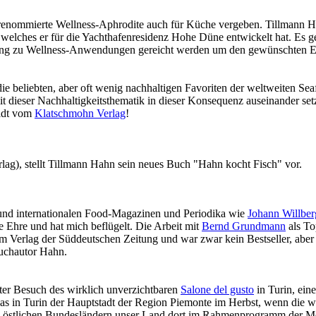
renommierte Wellness-Aphrodite auch für Küche vergeben. Tillmann Ha
ches er für die Yachthafenresidenz Hohe Düne entwickelt hat. Es geh
zung zu Wellness-Anwendungen gereicht werden um den gewünschten Ef
Nachhaltigkeit ist
mir wichtig.
Modernes Kochen mit dem Blick für
e beliebten, aber oft wenig nachhaltigen Favoriten der weltweiten Sea
Regionalität, Frische und
 dieser Nachhaltigkeitsthematik in dieser Konsequenz auseinander setzt
Wirtschaftlichkeit.
eldt vom
Klatschmohn Verlag
!
lag), stellt Tillmann Hahn sein neues Buch "Hahn kocht Fisch" vor.
n und internationalen Food-Magazinen und Periodika wie
Johann Willber
e Ehre und hat mich beflügelt. Die Arbeit mit
Bernd Grundmann
als To
im Verlag der Süddeutschen Zeitung und war zwar kein Bestseller, aber 
uchautor Hahn.
Geheimnisse, die
keine sind.
Ein Potpourri professioneller Rezepte.
er Besuch des wirklich unverzichtbaren
Salone del gusto
in Turin, ein
Für Liebhaber der einfachen und
 in Turin der Hauptstadt der Region Piemonte im Herbst, wenn die weiß
regionalen Küche. Nachkochbar, aber
 den östlichen Bundesländern unser Land dort im Rahmenprogramm der M