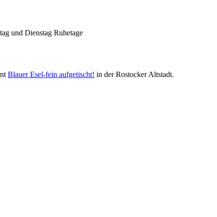
Gelegenheit und Geschmack ist lang.
ntag und Dienstag Ruhetage
ant
Blauer Esel-fein aufgetischt!
in der Rostocker Altstadt.
Geheimnisse, die
keine sind.
Ein Potpourrie professioneller Rezepte.
Für Liebhaber der einfachen und
regionalen Küche. Nachkochbar,
immer mit der besonderen Note.