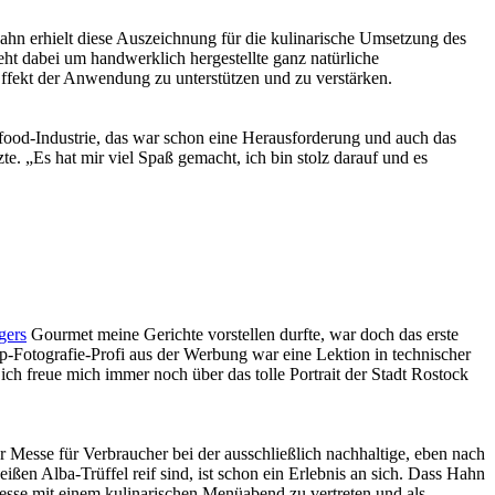
hn erhielt diese Auszeichnung für die kulinarische Umsetzung des
t dabei um handwerklich hergestellte ganz natürliche
fekt der Anwendung zu unterstützen und zu verstärken.
food-Industrie, das war schon eine Herausforderung und auch das
e. „Es hat mir viel Spaß gemacht, ich bin stolz darauf und es
gers
Gourmet meine Gerichte vorstellen durfte, war doch das erste
p-Fotografie-Profi aus der Werbung war eine Lektion in technischer
ich freue mich immer noch über das tolle Portrait der Stadt Rostock
er Messe für Verbraucher bei der ausschließlich nachhaltige, eben nach
en Alba-Trüffel reif sind, ist schon ein Erlebnis an sich. Dass Hahn
esse mit einem kulinarischen Menüabend zu vertreten und als