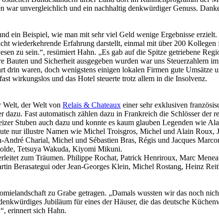
immer mit der besonderen Note.
n war unvergleichlich und ein nachhaltig denkwürdiger Genuss. Dank
d ein Beispiel, wie man mit sehr viel Geld wenige Ergebnisse erzielt. 
icht wiederkehrende Erfahrung darstellt, einmal mit über 200 Kollegen
en zu sein.“, resümiert Hahn. „Es gab auf die Spitze getriebene Region
äre Bauten und Sicherheit ausgegeben wurden war uns Steuerzahlern i
rt drin waren, doch wenigstens einigen lokalen Firmen gute Umsätze
fast wirkungslos und das Hotel steuerte trotz allem in die Insolvenz.
Gute Küche fällt
r Welt, der Welt von
Relais & Chateaux
einer sehr exklusiven französis
auch auf.
er dazu. Fast automatisch zählen dazu in Frankreich die Schlösser der 
Unzählige Interviews,
weizer Stuben auch dazu und konnte es kaum glauben Legenden wie Ala
Veröffentlichungen in Print- und
te nur illustre Namen wie Michel Troisgros, Michel und Alain Roux, 
Internetmedien zeigen das große
-André Charial, Michel und Sébastien Bras, Régis und Jacques Marcon
Interesse an anspruchsvoller Küche.
éolde, Tetsuya Wakuda, Kiyomi Mikuni.
rleitet zum Träumen. Philippe Rochat, Patrick Henriroux, Marc Menea
artin Berasategui oder Jean-Georges Klein, Michel Rostang, Heinz Reitb
onomielandschaft zu Grabe getragen. „Damals wussten wir das noch nic
denkwürdiges Jubiläum für eines der Häuser, die das deutsche Küchen
“, erinnert sich Hahn.