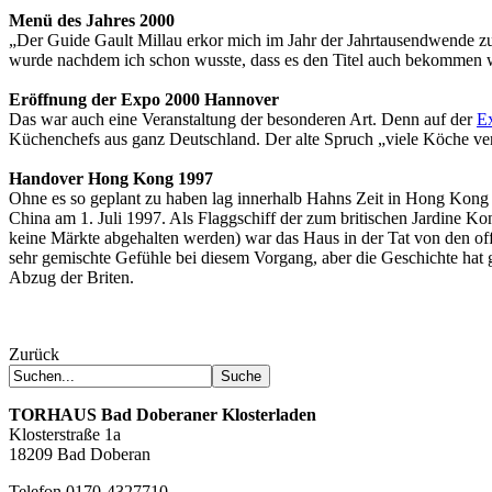
Menü des Jahres 2000
„Der Guide Gault Millau erkor mich im Jahr der Jahrtausendwende zu
wurde nachdem ich schon wusste, dass es den Titel auch bekommen w
Eröffnung der Expo 2000 Hannover
Das war auch eine Veranstaltung der besonderen Art. Denn auf der
E
Küchenchefs aus ganz Deutschland. Der alte Spruch „viele Köche verd
Handover Hong Kong 1997
Ohne es so geplant zu haben lag innerhalb Hahns Zeit in Hong Kon
China am 1. Juli 1997. Als Flaggschiff der zum britischen Jardine 
keine Märkte abgehalten werden) war das Haus in der Tat von den offiz
sehr gemischte Gefühle bei diesem Vorgang, aber die Geschichte hat ge
Abzug der Briten.
Zurück
TORHAUS
Bad Doberaner Klosterladen
Klosterstraße 1a
18209 Bad Doberan
Telefon 0170-4327710