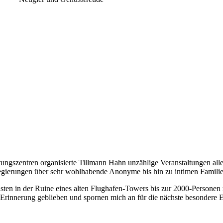
Geheimnisse, die
keine sind.
Ein Potpourri professioneller Rezepte.
Für Liebhaber der einfachen und
regionalen Küche. Nachkochbar, aber
immer mit der besonderen Note.
tungszentren organisierte Tillmann Hahn unzählige Veranstaltungen a
egierungen über sehr wohlhabende Anonyme bis hin zu intimen Familie
isten in der Ruine eines alten Flughafen-Towers bis zur 2000-Personen
 Erinnerung geblieben und spornen mich an für die nächste besondere E