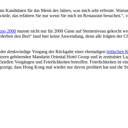
m Kandidaten für das Menü des Jahres, was mich sehr erfreute. Warum 
ürde, das erfahren Sie nur wenn Sie mich im Restaurant besuchen.“, v
Geheimnisse, die
keine sind.
Ein Potpourri professioneller Rezepte.
xpo 2000
musste nicht nur für 2000 Gäste auf Sterneniveau gekocht w
Für Liebhaber der einfachen und
erben den Brei“ fand hier keine Anwendung, denn alle folgten der Chor
regionalen Küche. Nachkochbar, aber
immer mit der besonderen Note.
g der denkwürdige Vorgang der Rückgabe einer ehemaligen
britischen 
Konzern gehörenden Mandarin Oriental Hotel Group und in zentralster 
iellen Vorgängen und Feierlichkeiten betroffen. Feierlichkeiten ist ein
zeigt, dass Hong Kong mal wieder nur davon profitiert hat und die Stad
Die Suche nach
dem Neuen.
Austausch führt zur Inspiration. Neues
ist das Ergebnis ständigen Probierens.
Die Liste unserer Rezepte für jede