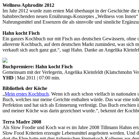
Wellness Aphrodite 2012
Im Jahr 2012 wurde zum ersten Mal überhaupt in der Geschichte die 
bahnbrechenden neuen Ernährungs-Konzeptes „Wellness von Innen“ wel
Nahrungsmittel und Essenzen die als sinnvolle und sinnliche Ergän
Hahn kocht Fisch
Ein ganzes Kochbuch nur mit Fisch aus deutschen Gewässern, ohne di
allererste Kochbuch, auf dem deutschen Markt zumindest, was sich mit
verkauft sich auch ganz gut.“, sagt Hahn. Danke an Angelika Kleinf
Buchpremiere: Hahn kocht Fisch
Gemeinsam mit der Verlegerin, Angelika Kleinfeldt (Klatschmohn Ver
YHD
| Mai 2011 | 07:00 min.
Bibliothek der Köche
„
Mein erstes Kochbuch
. Wenn ich auch schon vielfach in nationale
Buch, welches nur meine Gerichte enthalten würde. Das war eine toll
Perfektion und hat sich als Erinnerung verfestigt. Das Buch erschien 
und meiner Küche was darin gezeichnet wurde.“, bekennt der Kochb
Terra Madre 2008
Als Slow Foodie und Koch war es im Jahre 2008 Tillmann Hahns erst
Slow Food Kriterien erzeugte Lebensmittel angeboten werden. Und das
dort die Ehre hatte mit drei italienischen Sternekoch-Kollegen aus