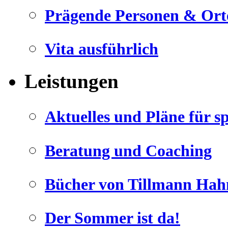
Prägende Personen & Ort
Vita ausführlich
Leistungen
Geheimnisse, die
keine sind.
Ein Potpourrie professioneller Rezepte.
Aktuelles und Pläne für s
Für Liebhaber der einfachen und
regionalen Küche. Nachkochbar,
immer mit der besonderen Note.
Beratung und Coaching
Bücher von Tillmann Hah
Der Sommer ist da!