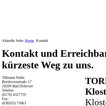
Aktuelle Seite:
Home
Kontakt
Geheimnisse, die
keine sind.
Ein Potpourri professioneller Rezepte.
Kontakt und Erreichbar
Für Liebhaber der einfachen und
regionalen Küche. Nachkochbar, aber
kürzeste Weg zu uns.
immer mit der besonderen Note.
Tillmann Hahn
TOR
Beethovenstraße 17
18209
Bad Doberan
Klos
Telefon:
(0170) 4327710
Fax:
Klost
(038203) 73963