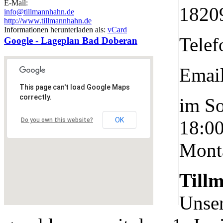
E-Mail:
1820
info@tillmannhahn.de
http://www.tillmannhahn.de
Nachhaltigkeit ist
Informationen herunterladen als:
vCard
mir wichtig.
Tele
Modernes Kochen mit dem Blick für
Google - Lageplan Bad Doberan
Regionalität, Frische und
Wirtschaftlichkeit.
Emai
This page can't load Google Maps
correctly.
im So
OK
Do you own this website?
18:00
Mont
Geheimnisse, die
keine sind.
Till
Ein Potpourri professioneller Rezepte.
Für Liebhaber der einfachen und
Unser
regionalen Küche. Nachkochbar, aber
immer mit der besonderen Note.