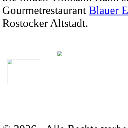
Gourmetrestaurant
Blauer E
Rostocker Altstadt.
Die Suche nach
dem Neuen.
Austausch führt zur Inspiration. Neues
ist das Ergebnis ständigen Probierens.
Die Liste unserer Rezepte für jede
Gelegenheit und Geschmack ist lang.
Geheimnisse, die