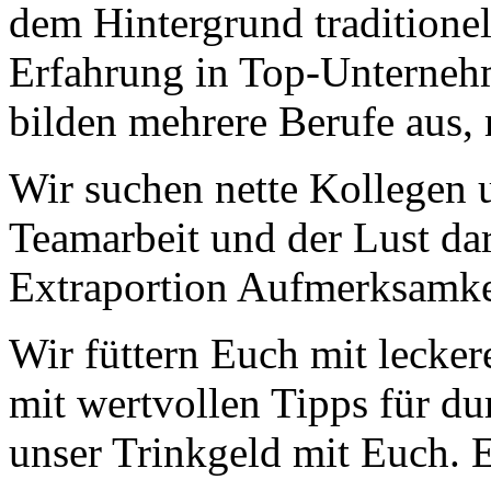
dem Hintergrund traditione
Erfahrung in Top-Unterneh
bilden mehrere Berufe aus, 
Wir suchen nette Kollegen 
Gute Küche fällt
auch auf.
Teamarbeit und der Lust dar
Unzählige Interviews,
Veröffentlichungen in Print- und
Internetmedien zeigen das große
Extraportion Aufmerksamkei
Interesse an anspruchsvoller Küche.
Wir füttern Euch mit lecke
mit wertvollen Tipps für du
unser Trinkgeld mit Euch. 