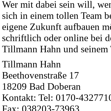
Wer mit dabei sein will, we
sich in einem tollen Team b
eigene Zukunft aufbauen möc
schriftlich oder online bei
Geheimnisse, die
Tillmann Hahn und seinem 
keine sind.
Ein Potpourrie professioneller Rezepte.
Für Liebhaber der einfachen und
Tillmann Hahn
regionalen Küche. Nachkochbar,
immer mit der besonderen Note.
Beethovenstraße 17
18209 Bad Doberan
Kontakt: Tel: 0170-432771
Fax: 038203-73963