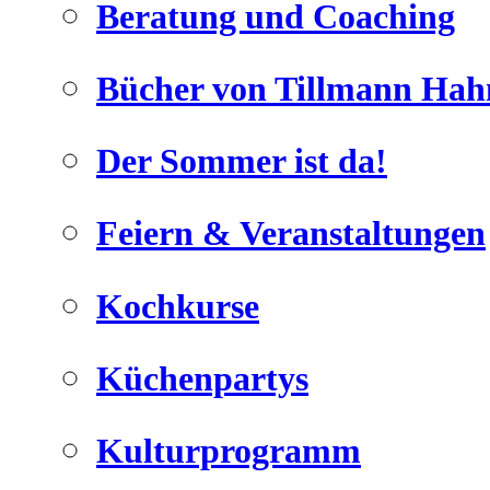
Beratung und Coaching
Bücher von Tillmann Hah
Der Sommer ist da!
Geheimnisse, die
keine sind.
Feiern & Veranstaltungen
Ein Potpourrie professioneller Rezepte.
Für Liebhaber der einfachen und
regionalen Küche. Nachkochbar,
Kochkurse
immer mit der besonderen Note.
Küchenpartys
Kulturprogramm