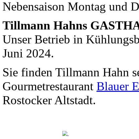
Nebensaison Montag und D
Nachhaltigkeit ist
mir wichtig.
Tillmann Hahns GASTH
Modernes Kochen mit dem Blick für
Regionalität, Frische und
Unser Betrieb in Kühlungsbo
Wirtschaftlichkeit.
Juni 2024.
Sie finden Tillmann Hahn s
Gourmetrestaurant
Blauer E
Rostocker Altstadt.
Geheimnisse, die
keine sind.
Ein Potpourri professioneller Rezepte.
Für Liebhaber der einfachen und
regionalen Küche. Nachkochbar, aber
immer mit der besonderen Note.