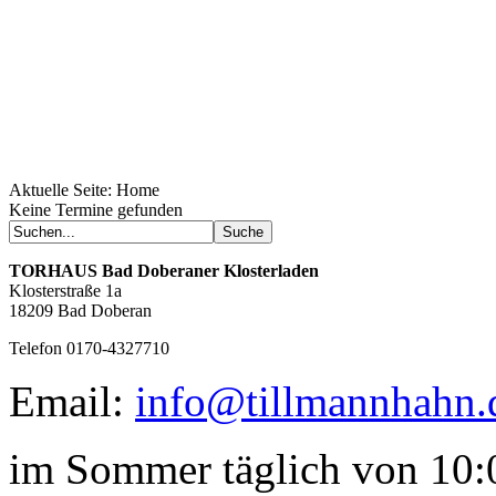
Aktuelle Seite:
Home
Geheimnisse, die
Keine Termine gefunden
keine sind.
Ein Potpourri professioneller Rezepte.
Für Liebhaber der einfachen und
TORHAUS
Bad Doberaner Klosterladen
regionalen Küche. Nachkochbar, aber
Klosterstraße 1a
immer mit der besonderen Note.
18209 Bad Doberan
Telefon 0170-4327710
Email:
info@tillmannhahn.
im Sommer täglich von 10:0