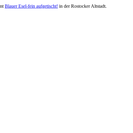
ant
Blauer Esel-fein aufgetischt!
in der Rostocker Altstadt.
Nachhaltigkeit ist
mir wichtig.
Modernes Kochen mit dem Blick für
Regionalität, Frische und
Wirtschaftlichkeit.
Geheimnisse, die
keine sind.
Ein Potpourri professioneller Rezepte.
Für Liebhaber der einfachen und
regionalen Küche. Nachkochbar, aber
immer mit der besonderen Note.