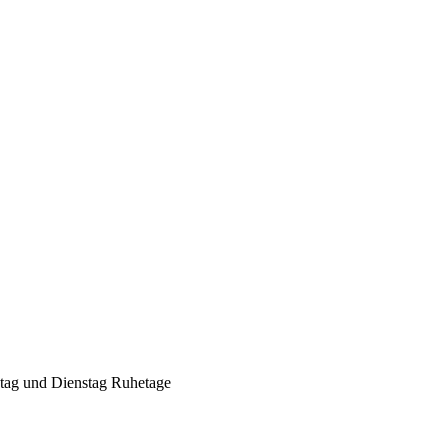
Geheimnisse, die
keine sind.
Ein Potpourri professioneller Rezepte.
Für Liebhaber der einfachen und
regionalen Küche. Nachkochbar, aber
immer mit der besonderen Note.
ntag und Dienstag Ruhetage