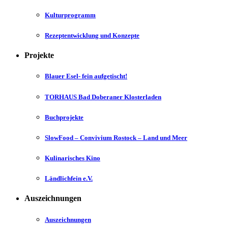
Kulturprogramm
Rezeptentwicklung und Konzepte
Projekte
Blauer Esel- fein aufgetischt!
TORHAUS Bad Doberaner Klosterladen
Buchprojekte
SlowFood – Convivium Rostock – Land und Meer
Kulinarisches Kino
Ländlichfein e.V.
Auszeichnungen
Auszeichnungen