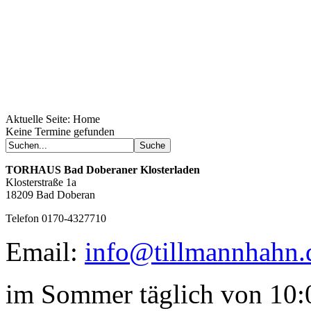
Aktuelle Seite:
Home
Geheimnisse, die
Keine Termine gefunden
keine sind.
Ein Potpourri professioneller Rezepte.
Für Liebhaber der einfachen und
TORHAUS
Bad Doberaner Klosterladen
regionalen Küche. Nachkochbar, aber
Klosterstraße 1a
immer mit der besonderen Note.
18209 Bad Doberan
Telefon 0170-4327710
Email:
info@tillmannhahn.
im Sommer täglich von 10:0