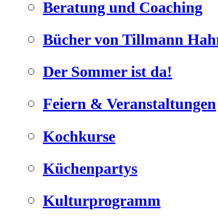
Beratung und Coaching
Bücher von Tillmann Hah
Der Sommer ist da!
Geheimnisse, die
keine sind.
Feiern & Veranstaltungen
Ein Potpourrie professioneller Rezepte.
Für Liebhaber der einfachen und
regionalen Küche. Nachkochbar,
Kochkurse
immer mit der besonderen Note.
Küchenpartys
Kulturprogramm