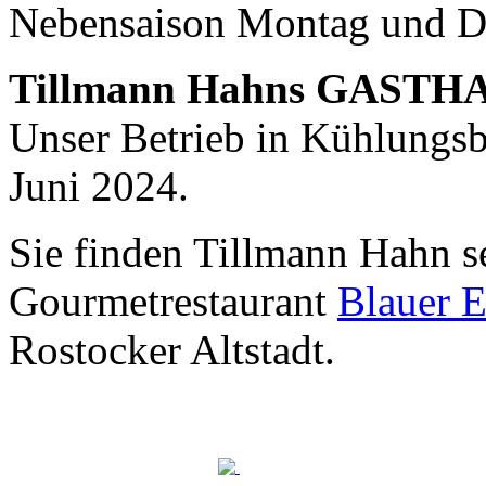
Nebensaison Montag und D
Nachhaltigkeit ist
mir wichtig.
Tillmann Hahns GASTH
Modernes Kochen mit dem Blick für
Regionalität, Frische und
Unser Betrieb in Kühlungsbo
Wirtschaftlichkeit.
Juni 2024.
Sie finden Tillmann Hahn s
Gourmetrestaurant
Blauer E
Rostocker Altstadt.
Geheimnisse, die
keine sind.
Ein Potpourri professioneller Rezepte.
Für Liebhaber der einfachen und
regionalen Küche. Nachkochbar, aber
immer mit der besonderen Note.