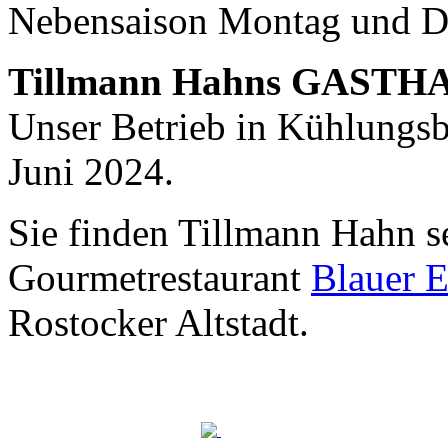
Nebensaison Montag und D
Nachhaltigkeit ist
mir wichtig.
Tillmann Hahns GASTH
Modernes Kochen mit dem Blick für
Regionalität, Frische und
Unser Betrieb in Kühlungsbo
Wirtschaftlichkeit.
Juni 2024.
Sie finden Tillmann Hahn s
Gourmetrestaurant
Blauer E
Rostocker Altstadt.
Geheimnisse, die
keine sind.
Ein Potpourri professioneller Rezepte.
Für Liebhaber der einfachen und
regionalen Küche. Nachkochbar, aber
immer mit der besonderen Note.