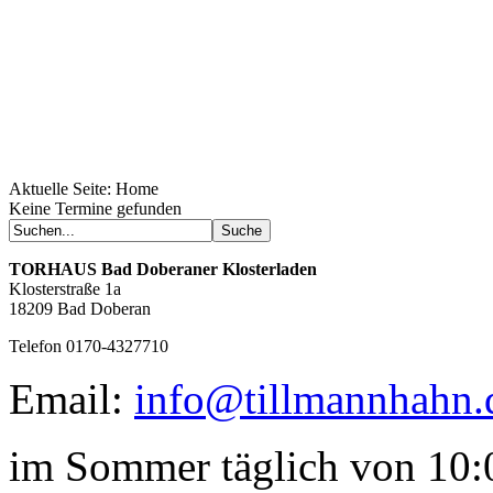
Aktuelle Seite:
Home
Geheimnisse, die
Keine Termine gefunden
keine sind.
Ein Potpourri professioneller Rezepte.
Für Liebhaber der einfachen und
TORHAUS
Bad Doberaner Klosterladen
regionalen Küche. Nachkochbar, aber
Klosterstraße 1a
immer mit der besonderen Note.
18209 Bad Doberan
Telefon 0170-4327710
Email:
info@tillmannhahn.
im Sommer täglich von 10:0