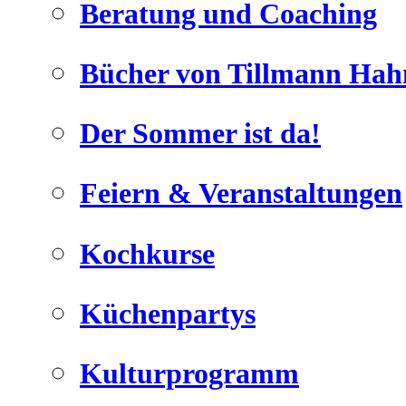
Beratung und Coaching
Bücher von Tillmann Hah
Der Sommer ist da!
Geheimnisse, die
keine sind.
Feiern & Veranstaltungen
Ein Potpourrie professioneller Rezepte.
Für Liebhaber der einfachen und
regionalen Küche. Nachkochbar,
Kochkurse
immer mit der besonderen Note.
Küchenpartys
Kulturprogramm