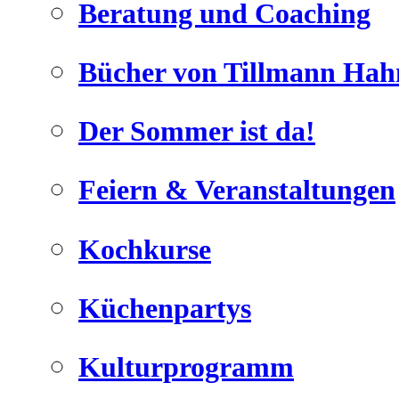
Beratung und Coaching
Bücher von Tillmann Hah
Der Sommer ist da!
Geheimnisse, die
keine sind.
Feiern & Veranstaltungen
Ein Potpourrie professioneller Rezepte.
Für Liebhaber der einfachen und
regionalen Küche. Nachkochbar,
Kochkurse
immer mit der besonderen Note.
Küchenpartys
Kulturprogramm