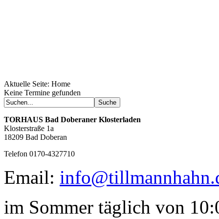
Aktuelle Seite:
Home
Geheimnisse, die
Keine Termine gefunden
keine sind.
Ein Potpourri professioneller Rezepte.
Für Liebhaber der einfachen und
TORHAUS
Bad Doberaner Klosterladen
regionalen Küche. Nachkochbar, aber
Klosterstraße 1a
immer mit der besonderen Note.
18209 Bad Doberan
Telefon 0170-4327710
Email:
info@tillmannhahn.
im Sommer täglich von 10:0