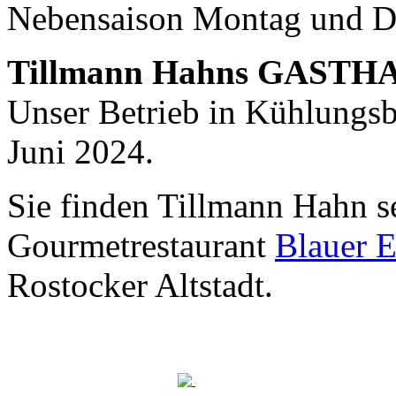
Nebensaison Montag und D
Nachhaltigkeit ist
mir wichtig.
Tillmann Hahns GASTH
Modernes Kochen mit dem Blick für
Regionalität, Frische und
Unser Betrieb in Kühlungsbo
Wirtschaftlichkeit.
Juni 2024.
Sie finden Tillmann Hahn s
Gourmetrestaurant
Blauer E
Rostocker Altstadt.
Geheimnisse, die
keine sind.
Ein Potpourri professioneller Rezepte.
Für Liebhaber der einfachen und
regionalen Küche. Nachkochbar, aber
immer mit der besonderen Note.