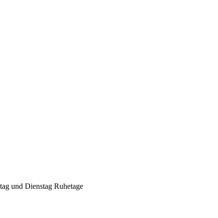
Geheimnisse, die
keine sind.
Ein Potpourri professioneller Rezepte.
Für Liebhaber der einfachen und
regionalen Küche. Nachkochbar, aber
immer mit der besonderen Note.
ntag und Dienstag Ruhetage