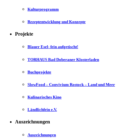
Kulturprogramm
Rezeptentwicklung und Konzepte
Projekte
Blauer Esel- fein aufgetischt!
TORHAUS Bad Doberaner Klosterladen
Buchprojekte
SlowFood – Convivium Rostock – Land und Meer
Kulinarisches Kino
Ländlichfein e.V.
Auszeichnungen
Auszeichnungen