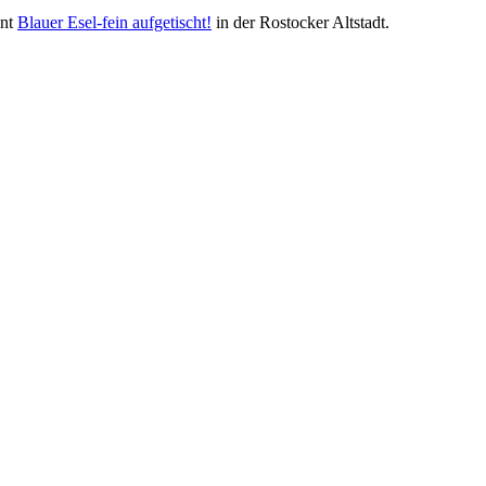
ant
Blauer Esel-fein aufgetischt!
in der Rostocker Altstadt.
Nachhaltigkeit ist
mir wichtig.
Modernes Kochen mit dem Blick für
Regionalität, Frische und
Wirtschaftlichkeit.
Geheimnisse, die
keine sind.
Ein Potpourri professioneller Rezepte.
Für Liebhaber der einfachen und
regionalen Küche. Nachkochbar, aber
immer mit der besonderen Note.