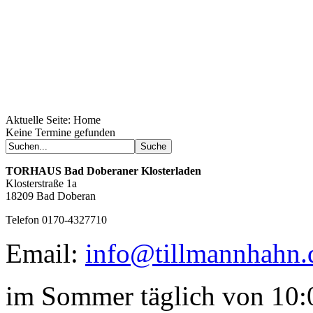
Aktuelle Seite:
Home
Geheimnisse, die
Keine Termine gefunden
keine sind.
Ein Potpourri professioneller Rezepte.
Für Liebhaber der einfachen und
TORHAUS
Bad Doberaner Klosterladen
regionalen Küche. Nachkochbar, aber
Klosterstraße 1a
immer mit der besonderen Note.
18209 Bad Doberan
Telefon 0170-4327710
Email:
info@tillmannhahn.
im Sommer täglich von 10:0