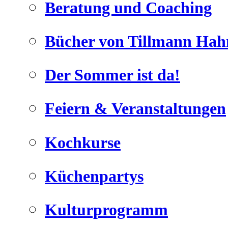
Beratung und Coaching
Bücher von Tillmann Hah
Der Sommer ist da!
Geheimnisse, die
keine sind.
Feiern & Veranstaltungen
Ein Potpourrie professioneller Rezepte.
Für Liebhaber der einfachen und
regionalen Küche. Nachkochbar,
Kochkurse
immer mit der besonderen Note.
Küchenpartys
Kulturprogramm