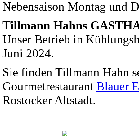
Nebensaison Montag und D
Nachhaltigkeit ist
mir wichtig.
Tillmann Hahns GASTH
Modernes Kochen mit dem Blick für
Regionalität, Frische und
Unser Betrieb in Kühlungsbo
Wirtschaftlichkeit.
Juni 2024.
Sie finden Tillmann Hahn s
Gourmetrestaurant
Blauer E
Rostocker Altstadt.
Geheimnisse, die
keine sind.
Ein Potpourri professioneller Rezepte.
Für Liebhaber der einfachen und
regionalen Küche. Nachkochbar, aber
immer mit der besonderen Note.