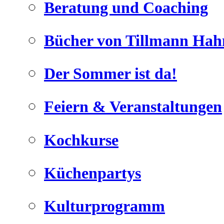
Beratung und Coaching
Bücher von Tillmann Hah
Der Sommer ist da!
Geheimnisse, die
keine sind.
Feiern & Veranstaltungen
Ein Potpourrie professioneller Rezepte.
Für Liebhaber der einfachen und
regionalen Küche. Nachkochbar,
Kochkurse
immer mit der besonderen Note.
Küchenpartys
Kulturprogramm