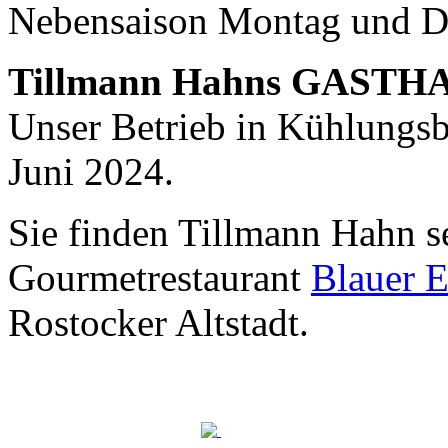
Nebensaison Montag und D
Nachhaltigkeit ist
mir wichtig.
Tillmann Hahns GASTH
Modernes Kochen mit dem Blick für
Regionalität, Frische und
Unser Betrieb in Kühlungsbo
Wirtschaftlichkeit.
Juni 2024.
Sie finden Tillmann Hahn s
Gourmetrestaurant
Blauer E
Rostocker Altstadt.
Geheimnisse, die
keine sind.
Ein Potpourri professioneller Rezepte.
Für Liebhaber der einfachen und
regionalen Küche. Nachkochbar, aber
immer mit der besonderen Note.