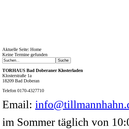
Aktuelle Seite:
Home
Geheimnisse, die
Keine Termine gefunden
keine sind.
Ein Potpourri professioneller Rezepte.
Für Liebhaber der einfachen und
TORHAUS
Bad Doberaner Klosterladen
regionalen Küche. Nachkochbar, aber
Klosterstraße 1a
immer mit der besonderen Note.
18209 Bad Doberan
Telefon 0170-4327710
Email:
info@tillmannhahn.
im Sommer täglich von 10:0