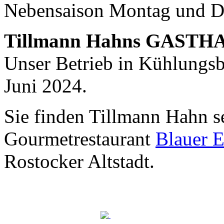
Nebensaison Montag und D
Nachhaltigkeit ist
mir wichtig.
Tillmann Hahns GASTH
Modernes Kochen mit dem Blick für
Regionalität, Frische und
Unser Betrieb in Kühlungsbo
Wirtschaftlichkeit.
Juni 2024.
Sie finden Tillmann Hahn s
Gourmetrestaurant
Blauer E
Rostocker Altstadt.
Geheimnisse, die
keine sind.
Ein Potpourri professioneller Rezepte.
Für Liebhaber der einfachen und
regionalen Küche. Nachkochbar, aber
immer mit der besonderen Note.