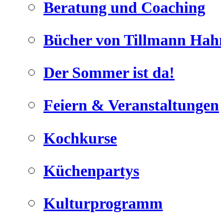
Beratung und Coaching
Bücher von Tillmann Hah
Der Sommer ist da!
Geheimnisse, die
keine sind.
Feiern & Veranstaltungen
Ein Potpourrie professioneller Rezepte.
Für Liebhaber der einfachen und
regionalen Küche. Nachkochbar,
Kochkurse
immer mit der besonderen Note.
Küchenpartys
Kulturprogramm