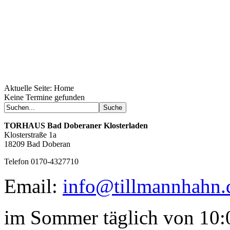
Aktuelle Seite:
Home
Geheimnisse, die
Keine Termine gefunden
keine sind.
Ein Potpourri professioneller Rezepte.
Für Liebhaber der einfachen und
TORHAUS
Bad Doberaner Klosterladen
regionalen Küche. Nachkochbar, aber
Klosterstraße 1a
immer mit der besonderen Note.
18209 Bad Doberan
Telefon 0170-4327710
Email:
info@tillmannhahn.
im Sommer täglich von 10:0