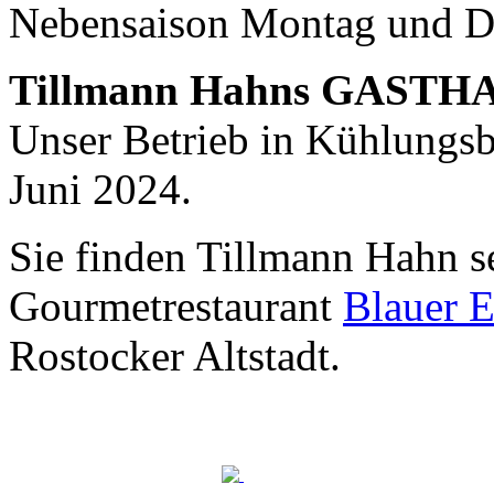
Nebensaison Montag und D
Nachhaltigkeit ist
mir wichtig.
Tillmann Hahns GASTH
Modernes Kochen mit dem Blick für
Regionalität, Frische und
Unser Betrieb in Kühlungsbo
Wirtschaftlichkeit.
Juni 2024.
Sie finden Tillmann Hahn s
Gourmetrestaurant
Blauer E
Rostocker Altstadt.
Geheimnisse, die
keine sind.
Ein Potpourri professioneller Rezepte.
Für Liebhaber der einfachen und
regionalen Küche. Nachkochbar, aber
immer mit der besonderen Note.