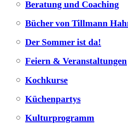
Beratung und Coaching
Bücher von Tillmann Hah
Der Sommer ist da!
Geheimnisse, die
keine sind.
Feiern & Veranstaltungen
Ein Potpourrie professioneller Rezepte.
Für Liebhaber der einfachen und
regionalen Küche. Nachkochbar,
Kochkurse
immer mit der besonderen Note.
Küchenpartys
Kulturprogramm