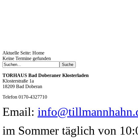
Aktuelle Seite:
Home
Geheimnisse, die
Keine Termine gefunden
keine sind.
Ein Potpourri professioneller Rezepte.
Für Liebhaber der einfachen und
TORHAUS
Bad Doberaner Klosterladen
regionalen Küche. Nachkochbar, aber
Klosterstraße 1a
immer mit der besonderen Note.
18209 Bad Doberan
Telefon 0170-4327710
Email:
info@tillmannhahn.
im Sommer täglich von 10:0