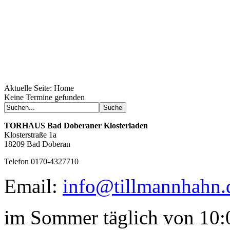
Aktuelle Seite:
Home
Geheimnisse, die
Keine Termine gefunden
keine sind.
Ein Potpourri professioneller Rezepte.
Für Liebhaber der einfachen und
TORHAUS
Bad Doberaner Klosterladen
regionalen Küche. Nachkochbar, aber
Klosterstraße 1a
immer mit der besonderen Note.
18209 Bad Doberan
Telefon 0170-4327710
Email:
info@tillmannhahn.
im Sommer täglich von 10:0