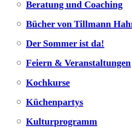
Beratung und Coaching
Bücher von Tillmann Hah
Der Sommer ist da!
Geheimnisse, die
keine sind.
Feiern & Veranstaltungen
Ein Potpourrie professioneller Rezepte.
Für Liebhaber der einfachen und
regionalen Küche. Nachkochbar,
Kochkurse
immer mit der besonderen Note.
Küchenpartys
Kulturprogramm