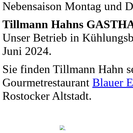
Nebensaison Montag und D
Nachhaltigkeit ist
mir wichtig.
Tillmann Hahns GASTH
Modernes Kochen mit dem Blick für
Regionalität, Frische und
Unser Betrieb in Kühlungsbo
Wirtschaftlichkeit.
Juni 2024.
Sie finden Tillmann Hahn s
Gourmetrestaurant
Blauer E
Rostocker Altstadt.
Geheimnisse, die
keine sind.
Ein Potpourri professioneller Rezepte.
Für Liebhaber der einfachen und
regionalen Küche. Nachkochbar, aber
immer mit der besonderen Note.