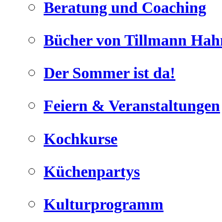
Beratung und Coaching
Bücher von Tillmann Hah
Der Sommer ist da!
Geheimnisse, die
keine sind.
Feiern & Veranstaltungen
Ein Potpourrie professioneller Rezepte.
Für Liebhaber der einfachen und
regionalen Küche. Nachkochbar,
Kochkurse
immer mit der besonderen Note.
Küchenpartys
Kulturprogramm