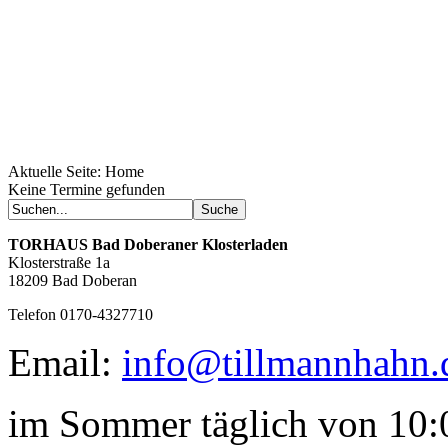
Aktuelle Seite:
Home
Geheimnisse, die
Keine Termine gefunden
keine sind.
Ein Potpourri professioneller Rezepte.
Für Liebhaber der einfachen und
TORHAUS
Bad Doberaner Klosterladen
regionalen Küche. Nachkochbar, aber
Klosterstraße 1a
immer mit der besonderen Note.
18209 Bad Doberan
Telefon 0170-4327710
Email:
info@tillmannhahn.
im Sommer täglich von 10:0