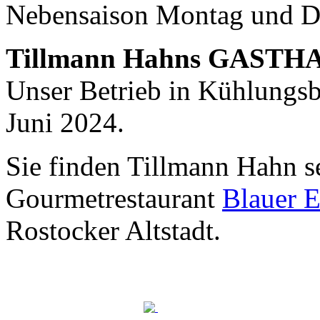
Nebensaison Montag und D
Nachhaltigkeit ist
mir wichtig.
Tillmann Hahns GASTH
Modernes Kochen mit dem Blick für
Regionalität, Frische und
Unser Betrieb in Kühlungsbo
Wirtschaftlichkeit.
Juni 2024.
Sie finden Tillmann Hahn s
Gourmetrestaurant
Blauer E
Rostocker Altstadt.
Geheimnisse, die
keine sind.
Ein Potpourri professioneller Rezepte.
Für Liebhaber der einfachen und
regionalen Küche. Nachkochbar, aber
immer mit der besonderen Note.