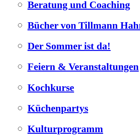
Beratung und Coaching
Bücher von Tillmann Hah
Der Sommer ist da!
Geheimnisse, die
keine sind.
Feiern & Veranstaltungen
Ein Potpourrie professioneller Rezepte.
Für Liebhaber der einfachen und
regionalen Küche. Nachkochbar,
Kochkurse
immer mit der besonderen Note.
Küchenpartys
Kulturprogramm