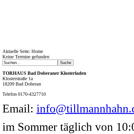
Aktuelle Seite:
Home
Geheimnisse, die
Keine Termine gefunden
keine sind.
Ein Potpourri professioneller Rezepte.
Für Liebhaber der einfachen und
TORHAUS
Bad Doberaner Klosterladen
regionalen Küche. Nachkochbar, aber
Klosterstraße 1a
immer mit der besonderen Note.
18209 Bad Doberan
Telefon 0170-4327710
Email:
info@tillmannhahn.
im Sommer täglich von 10:0