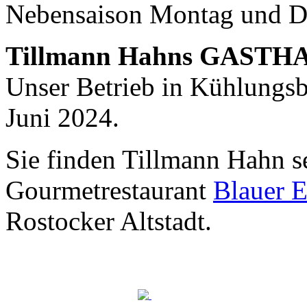
Nebensaison Montag und D
Nachhaltigkeit ist
mir wichtig.
Tillmann Hahns GASTH
Modernes Kochen mit dem Blick für
Regionalität, Frische und
Unser Betrieb in Kühlungsbo
Wirtschaftlichkeit.
Juni 2024.
Sie finden Tillmann Hahn s
Gourmetrestaurant
Blauer E
Rostocker Altstadt.
Geheimnisse, die
keine sind.
Ein Potpourri professioneller Rezepte.
Für Liebhaber der einfachen und
regionalen Küche. Nachkochbar, aber
immer mit der besonderen Note.