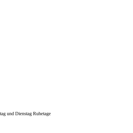
Geheimnisse, die
keine sind.
Ein Potpourri professioneller Rezepte.
Für Liebhaber der einfachen und
regionalen Küche. Nachkochbar, aber
immer mit der besonderen Note.
ntag und Dienstag Ruhetage