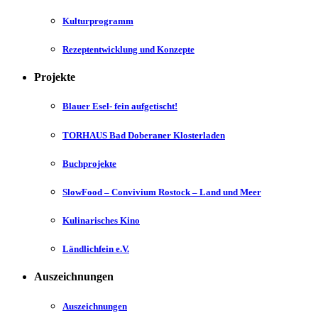
Kulturprogramm
Rezeptentwicklung und Konzepte
Projekte
Blauer Esel- fein aufgetischt!
TORHAUS Bad Doberaner Klosterladen
Buchprojekte
SlowFood – Convivium Rostock – Land und Meer
Kulinarisches Kino
Ländlichfein e.V.
Auszeichnungen
Auszeichnungen