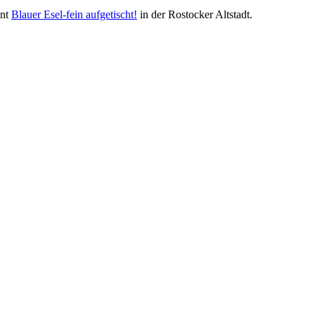
ant
Blauer Esel-fein aufgetischt!
in der Rostocker Altstadt.
Nachhaltigkeit ist
mir wichtig.
Modernes Kochen mit dem Blick für
Regionalität, Frische und
Wirtschaftlichkeit.
Geheimnisse, die
keine sind.
Ein Potpourri professioneller Rezepte.
Für Liebhaber der einfachen und
regionalen Küche. Nachkochbar, aber
immer mit der besonderen Note.