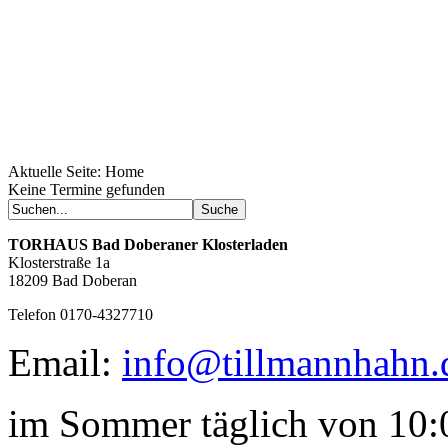
Aktuelle Seite:
Home
Geheimnisse, die
Keine Termine gefunden
keine sind.
Ein Potpourri professioneller Rezepte.
Für Liebhaber der einfachen und
TORHAUS
Bad Doberaner Klosterladen
regionalen Küche. Nachkochbar, aber
Klosterstraße 1a
immer mit der besonderen Note.
18209 Bad Doberan
Telefon 0170-4327710
Email:
info@tillmannhahn.
im Sommer täglich von 10:0