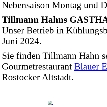
Nebensaison Montag und D
Nachhaltigkeit ist
mir wichtig.
Tillmann Hahns GASTH
Modernes Kochen mit dem Blick für
Regionalität, Frische und
Unser Betrieb in Kühlungsbo
Wirtschaftlichkeit.
Juni 2024.
Sie finden Tillmann Hahn s
Gourmetrestaurant
Blauer E
Rostocker Altstadt.
Geheimnisse, die
keine sind.
Ein Potpourri professioneller Rezepte.
Für Liebhaber der einfachen und
regionalen Küche. Nachkochbar, aber
immer mit der besonderen Note.