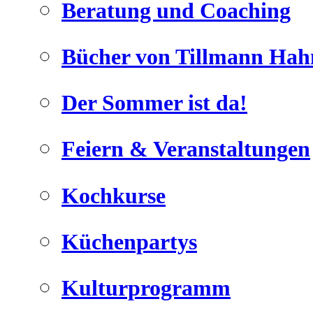
Beratung und Coaching
Bücher von Tillmann Hah
Der Sommer ist da!
Geheimnisse, die
keine sind.
Feiern & Veranstaltungen
Ein Potpourrie professioneller Rezepte.
Für Liebhaber der einfachen und
regionalen Küche. Nachkochbar,
Kochkurse
immer mit der besonderen Note.
Küchenpartys
Kulturprogramm