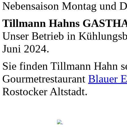
Nebensaison Montag und D
Nachhaltigkeit ist
mir wichtig.
Tillmann Hahns GASTH
Modernes Kochen mit dem Blick für
Regionalität, Frische und
Unser Betrieb in Kühlungsbo
Wirtschaftlichkeit.
Juni 2024.
Sie finden Tillmann Hahn s
Gourmetrestaurant
Blauer E
Rostocker Altstadt.
Geheimnisse, die
keine sind.
Ein Potpourri professioneller Rezepte.
Für Liebhaber der einfachen und
regionalen Küche. Nachkochbar, aber
immer mit der besonderen Note.