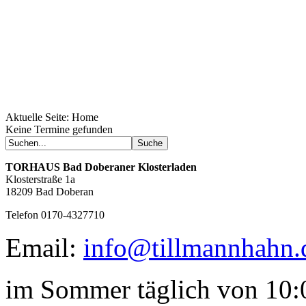
Aktuelle Seite:
Home
Geheimnisse, die
Keine Termine gefunden
keine sind.
Ein Potpourri professioneller Rezepte.
Für Liebhaber der einfachen und
TORHAUS
Bad Doberaner Klosterladen
regionalen Küche. Nachkochbar, aber
Klosterstraße 1a
immer mit der besonderen Note.
18209 Bad Doberan
Telefon 0170-4327710
Email:
info@tillmannhahn.
im Sommer täglich von 10:0