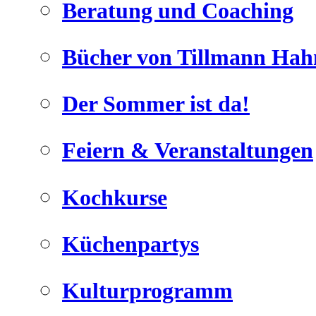
Beratung und Coaching
Bücher von Tillmann Hah
Der Sommer ist da!
Geheimnisse, die
keine sind.
Feiern & Veranstaltungen
Ein Potpourrie professioneller Rezepte.
Für Liebhaber der einfachen und
regionalen Küche. Nachkochbar,
Kochkurse
immer mit der besonderen Note.
Küchenpartys
Kulturprogramm