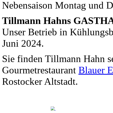
Nebensaison Montag und D
Nachhaltigkeit ist
mir wichtig.
Tillmann Hahns GASTH
Modernes Kochen mit dem Blick für
Regionalität, Frische und
Unser Betrieb in Kühlungsbo
Wirtschaftlichkeit.
Juni 2024.
Sie finden Tillmann Hahn s
Gourmetrestaurant
Blauer E
Rostocker Altstadt.
Geheimnisse, die
keine sind.
Ein Potpourri professioneller Rezepte.
Für Liebhaber der einfachen und
regionalen Küche. Nachkochbar, aber
immer mit der besonderen Note.