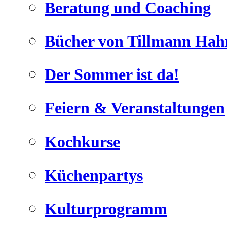
Beratung und Coaching
Bücher von Tillmann Hah
Der Sommer ist da!
Geheimnisse, die
keine sind.
Feiern & Veranstaltungen
Ein Potpourrie professioneller Rezepte.
Für Liebhaber der einfachen und
regionalen Küche. Nachkochbar,
Kochkurse
immer mit der besonderen Note.
Küchenpartys
Kulturprogramm