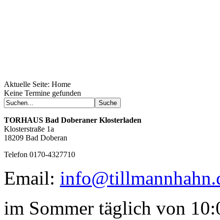
Aktuelle Seite:
Home
Geheimnisse, die
Keine Termine gefunden
keine sind.
Ein Potpourri professioneller Rezepte.
Für Liebhaber der einfachen und
TORHAUS
Bad Doberaner Klosterladen
regionalen Küche. Nachkochbar, aber
Klosterstraße 1a
immer mit der besonderen Note.
18209 Bad Doberan
Telefon 0170-4327710
Email:
info@tillmannhahn.
im Sommer täglich von 10:0