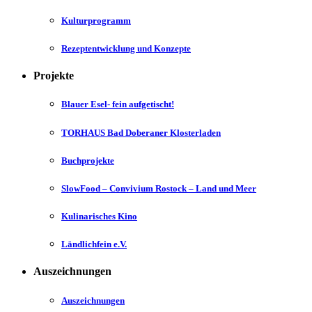
Kulturprogramm
Rezeptentwicklung und Konzepte
Projekte
Blauer Esel- fein aufgetischt!
TORHAUS Bad Doberaner Klosterladen
Buchprojekte
SlowFood – Convivium Rostock – Land und Meer
Kulinarisches Kino
Ländlichfein e.V.
Auszeichnungen
Auszeichnungen