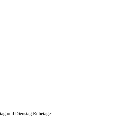
Geheimnisse, die
keine sind.
Ein Potpourri professioneller Rezepte.
Für Liebhaber der einfachen und
regionalen Küche. Nachkochbar, aber
immer mit der besonderen Note.
ntag und Dienstag Ruhetage