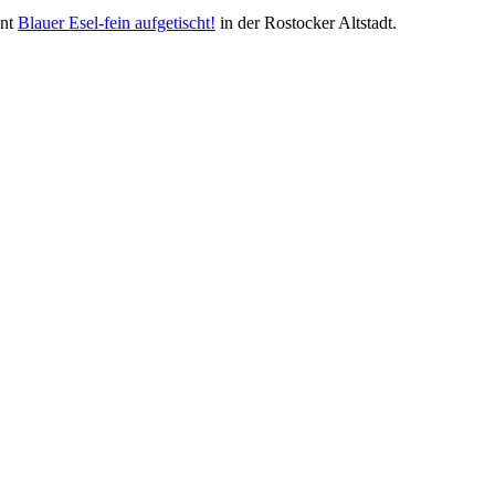
ant
Blauer Esel-fein aufgetischt!
in der Rostocker Altstadt.
Nachhaltigkeit ist
mir wichtig.
Modernes Kochen mit dem Blick für
Regionalität, Frische und
Wirtschaftlichkeit.
Geheimnisse, die
keine sind.
Ein Potpourri professioneller Rezepte.
Für Liebhaber der einfachen und
regionalen Küche. Nachkochbar, aber
immer mit der besonderen Note.