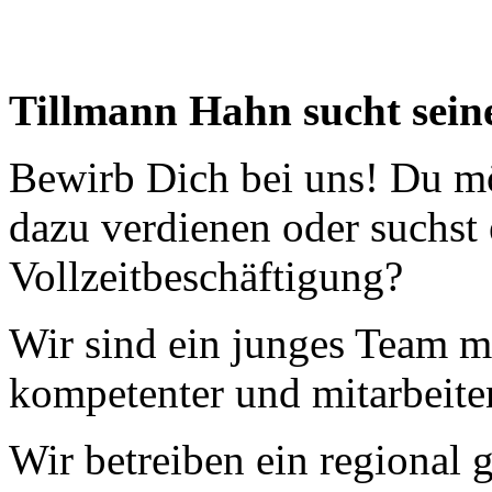
Tillmann Hahn sucht sein
Bewirb Dich bei uns! Du mö
Nachhaltigkeit ist
mir wichtig.
dazu verdienen oder suchst 
Modernes Kochen mit dem Blick für
Regionalität, Frische und
Vollzeitbeschäftigung?
Wirtschaftlichkeit.
Wir sind ein junges Team m
kompetenter und mitarbeite
Wir betreiben ein regional g