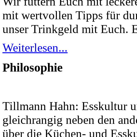
Wir füttern Euch mit lecke
mit wertvollen Tipps für du
unser Trinkgeld mit Euch. 
Weiterlesen...
Geheimnisse, die
keine sind.
Ein Potpourri professioneller Rezepte.
Philosophie
Für Liebhaber der einfachen und
regionalen Küche. Nachkochbar, aber
immer mit der besonderen Note.
Tillmann Hahn: Esskultur u
gleichrangig neben den and
über die Küchen- und Esskul