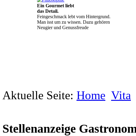
Ein Gourmet liebt
das Detail.
Feingeschmack lebt vom Hintergrund.
Man isst um zu wissen. Dazu gehören
Neugier und Genussfreude
Aktuelle Seite:
Geheimnisse, die
Home
Vita
keine sind.
Ein Potpourri professioneller Rezepte.
Für Liebhaber der einfachen und
regionalen Küche. Nachkochbar, aber
immer mit der besonderen Note.
Stellenanzeige Gastronom