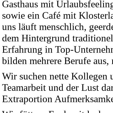
Gasthaus mit Urlaubsfeeling
Geheimnisse, die
keine sind.
Ein Potpourri professioneller Rezepte.
sowie ein Café mit Klosterl
Für Liebhaber der einfachen und
regionalen Küche. Nachkochbar, aber
uns läuft menschlich, geerd
immer mit der besonderen Note.
dem Hintergrund traditione
Erfahrung in Top-Unterneh
bilden mehrere Berufe aus, 
Wir suchen nette Kollegen 
Gute Küche fällt
auch auf.
Teamarbeit und der Lust dar
Unzählige Interviews,
Veröffentlichungen in Print- und
Internetmedien zeigen das große
Extraportion Aufmerksamkei
Interesse an anspruchsvoller Küche.